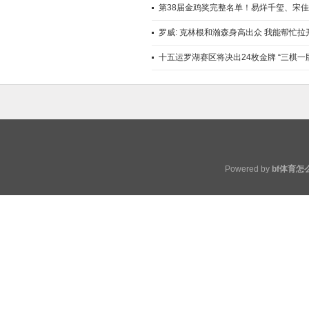
第38届金鸡奖完整名单！易烊千玺、宋
罗威: 克林根和瀚森身高出众 我能帮忙
十五运罗湖赛区将决出24枚金牌 “三棋一
Powered by
bf体育怎