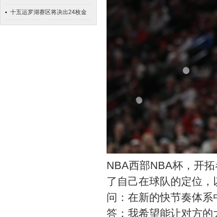
能帮忙
十五运罗湖赛区将决出24枚金
牌 “三棋
NBA西部NBA杯，开
了自己在球队的定位，
问：在新的快节奏体系
答：我希望能让对方的